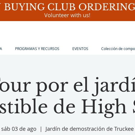
 BUYING CLUB ORDERING 
Volunteer with us!
A
PROGRAMAS Y RECURSOS
EVENTOS
Colección de compo
our por el jard
tible de High 
sáb 03 de ago
  |  
Jardín de demostración de Truckee