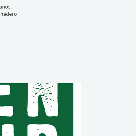
maños,
ernadero