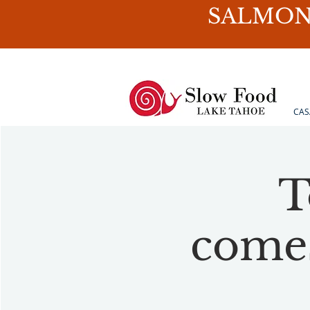
SALMON
CAS
T
comes