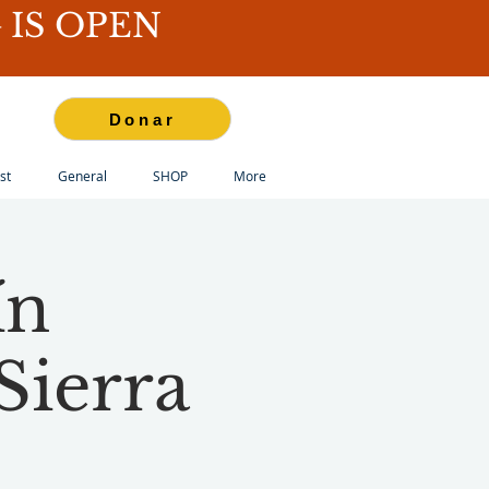
IS OPEN
Donar
st
General
SHOP
More
ín
Sierra