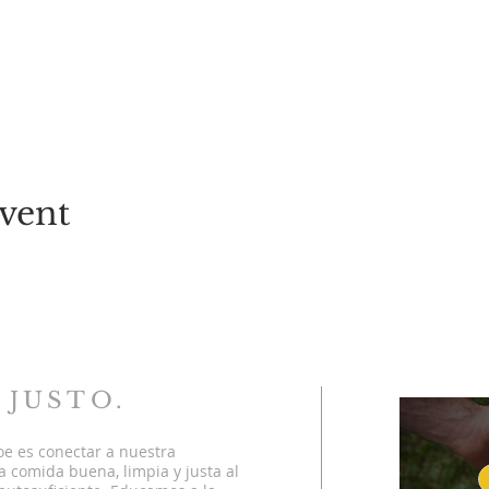
vent
 JUSTO.
oe es conectar a nuestra
 comida buena, limpia y justa al