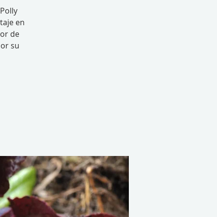
Polly
taje en
or de
jor su