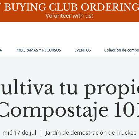
 BUYING CLUB ORDERING 
Volunteer with us!
A
PROGRAMAS Y RECURSOS
EVENTOS
Colección de compo
ultiva tu propi
Compostaje 10
mié 17 de jul
  |  
Jardín de demostración de Truckee