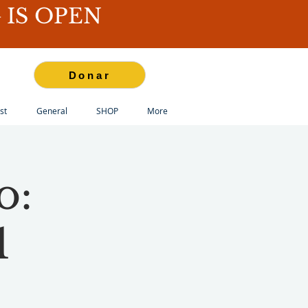
IS OPEN
Donar
st
General
SHOP
More
o:
1