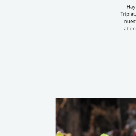
¡Hay
Tripla
nues
abono