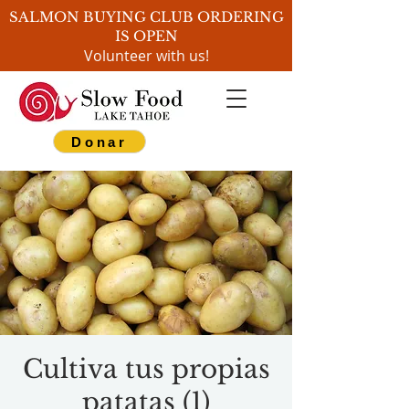
SALMON BUYING CLUB ORDERING
IS OPEN
Volunteer with us!
Donar
Cultiva tus propias
patatas (1)